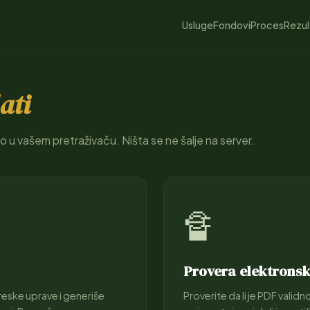
Usluge
Fondovi
Proces
Rezul
ati
tno u vašem pretraživaču. Ništa se ne šalje na server.
🔏
Provera elektronsk
reske uprave i generiše
Proverite da li je PDF valid