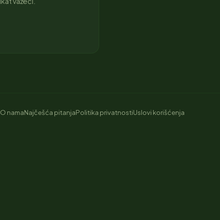
fikat važeći.
O nama
Najčešća pitanja
Politika privatnosti
Uslovi korišćenja