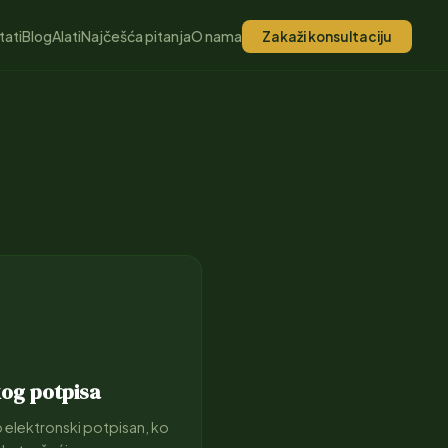
tati
Blog
Alati
Najčešća pitanja
O nama
Zakaži konsultaciju
og potpisa
no elektronski potpisan, ko