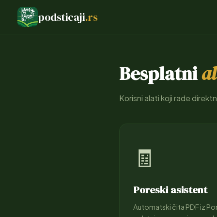
podsticaji
.rs
Besplatni
al
Korisni alati koji rade direk
🧾
Poreski asistent
Automatski čita PDF iz Po