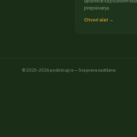
uplatnice sa pozivom na 
prepisivanja.
Otvori alat →
© 2025–2026
podsticaji.rs
— Sva prava zadržana