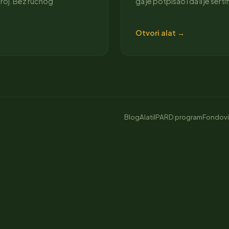
broj. Bez ručnog
ga je potpisao i da li je serti
Otvori alat →
Blog
Alati
IPARD program
Fondovi