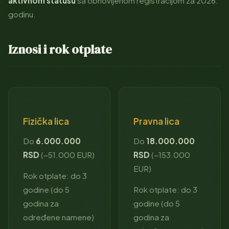
aktivnom statusu
sa obnovljenom registracijom za 2026.
godinu.
Iznosi i rok otplate
Fizička lica
Pravna lica
Do
6.000.000
Do
18.000.000
RSD
(~51.000 EUR)
RSD
(~153.000
EUR)
Rok otplate: do 3
godine (do 5
Rok otplate: do 3
godina za
godine (do 5
određene namene)
godina za