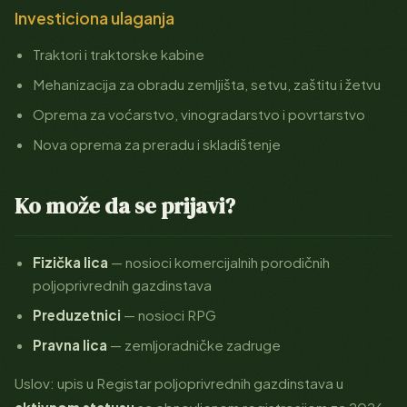
Investiciona ulaganja
Traktori i traktorske kabine
Mehanizacija za obradu zemljišta, setvu, zaštitu i žetvu
Oprema za voćarstvo, vinogradarstvo i povrtarstvo
Nova oprema za preradu i skladištenje
Ko može da se prijavi?
Fizička lica
— nosioci komercijalnih porodičnih
poljoprivrednih gazdinstava
Preduzetnici
— nosioci RPG
Pravna lica
— zemljoradničke zadruge
Uslov: upis u Registar poljoprivrednih gazdinstava u