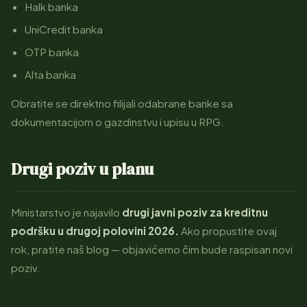
Halk banka
UniCredit banka
OTP banka
Alta banka
Obratite se direktno filijali odabrane banke sa
dokumentacijom o gazdinstvu i upisu u RPG.
Drugi poziv u planu
Ministarstvo je najavilo
drugi javni poziv za kreditnu
podršku u drugoj polovini 2026.
Ako propustite ovaj
rok, pratite naš blog — objavićemo čim bude raspisan novi
poziv.