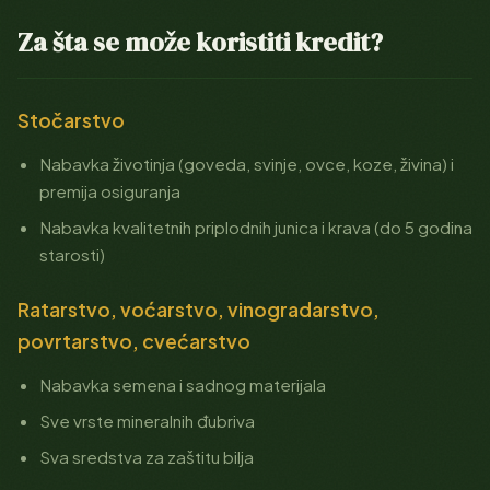
Za šta se može koristiti kredit?
Stočarstvo
Nabavka životinja (goveda, svinje, ovce, koze, živina) i
premija osiguranja
Nabavka kvalitetnih priplodnih junica i krava (do 5 godina
starosti)
Ratarstvo, voćarstvo, vinogradarstvo,
povrtarstvo, cvećarstvo
Nabavka semena i sadnog materijala
Sve vrste mineralnih đubriva
Sva sredstva za zaštitu bilja