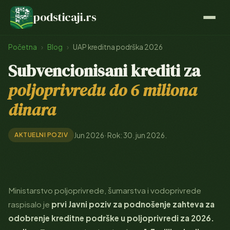
podsticaji
.rs
Početna
›
Blog
›
UAP kreditna podrška 2026
Subvencionisani krediti za
poljoprivredu do 6 miliona
dinara
Jun 2026
· Rok: 30. jun 2026.
AKTUELNI POZIV
Ministarstvo poljoprivrede, šumarstva i vodoprivrede
raspisalo je
prvi Javni poziv za podnošenje zahteva za
odobrenje kreditne podrške u poljoprivredi za 2026.