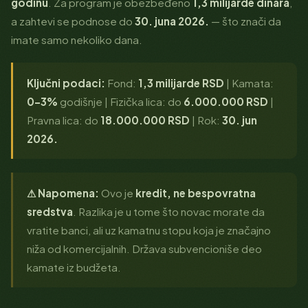
godinu
. Za program je obezbeđeno
1,3 milijarde dinara
,
a zahtevi se podnose do
30. juna 2026.
— što znači da
imate samo nekoliko dana.
Ključni podaci:
Fond:
1,3 milijarde RSD
| Kamata:
0–3%
godišnje | Fizička lica: do
6.000.000 RSD
|
Pravna lica: do
18.000.000 RSD
| Rok:
30. jun
2026.
⚠ Napomena:
Ovo je
kredit, ne bespovratna
sredstva
. Razlika je u tome što novac morate da
vratite banci, ali uz kamatnu stopu koja je značajno
niža od komercijalnih. Država subvencioniše deo
kamate iz budžeta.