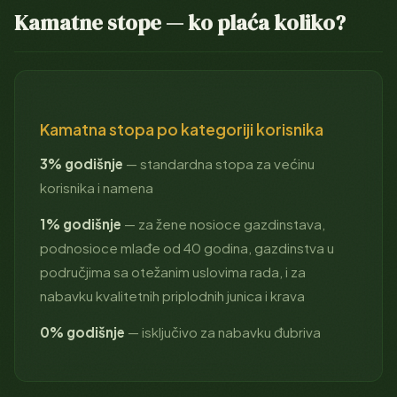
Kamatne stope — ko plaća koliko?
Kamatna stopa po kategoriji korisnika
3% godišnje
— standardna stopa za većinu
korisnika i namena
1% godišnje
— za žene nosioce gazdinstava,
podnosioce mlađe od 40 godina, gazdinstva u
područjima sa otežanim uslovima rada, i za
nabavku kvalitetnih priplodnih junica i krava
0% godišnje
— isključivo za nabavku đubriva