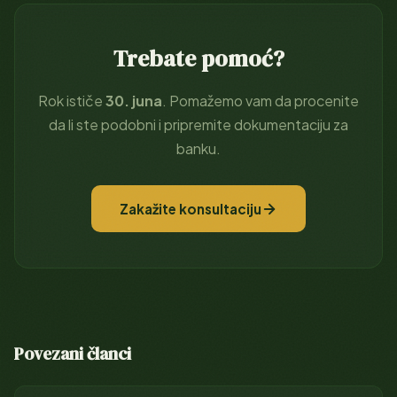
Trebate pomoć?
Rok ističe
30. juna
. Pomažemo vam da procenite
da li ste podobni i pripremite dokumentaciju za
banku.
Zakažite konsultaciju
Povezani članci