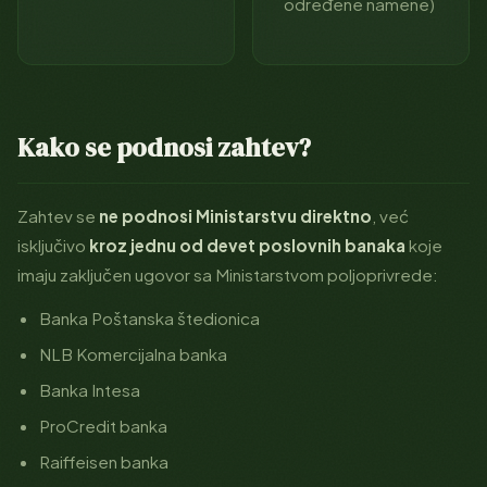
određene namene)
Kako se podnosi zahtev?
Zahtev se
ne podnosi Ministarstvu direktno
, već
isključivo
kroz jednu od devet poslovnih banaka
koje
imaju zaključen ugovor sa Ministarstvom poljoprivrede:
Banka Poštanska štedionica
NLB Komercijalna banka
Banka Intesa
ProCredit banka
Raiffeisen banka